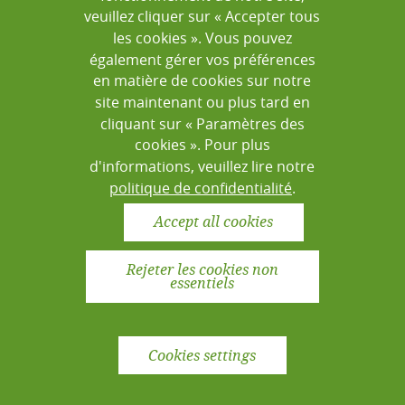
Apprendre à utiliser les code-barres dans
veuillez cliquer sur « Accepter tous
les cookies ». Vous pouvez
le logiciel LabBook
également gérer vos préférences
en matière de cookies sur notre
Regarder
site maintenant ou plus tard en
cliquant sur « Paramètres des
cookies ». Pour plus
d'informations, veuillez lire notre
politique de confidentialité
.
Accept all cookies
Rejeter les cookies non
LABBOOK 3.4
essentiels
Tutoriel
Unités fonctionnelles
Cookies settings
Pouvoir utiliser la fonction d’unités