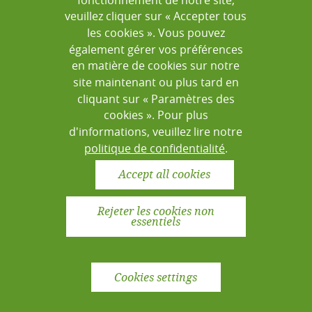
veuillez cliquer sur « Accepter tous
Données statistiques de suivi
les cookies ». Vous pouvez
également gérer vos préférences
en matière de cookies sur notre
site maintenant ou plus tard en
cliquant sur « Paramètres des
cookies ». Pour plus
Mentions légales du site
www.lab-
d'informations, veuillez lire notre
book.org
rédigées le 8 juin 2017.
politique de confidentialité
.
Accept all cookies
Rejeter les cookies non
essentiels
MENTIONS LÉGALES
POLITIQUE DE CONFIDENTIALITÉ
CONTACT
© 2026 Fondation Mérieux. Tous les droits sont
Cookies settings
réservés.