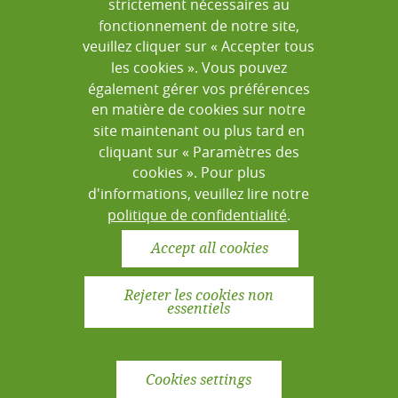
strictement nécessaires au
LabBook est un logiciel opensource qui
fonctionnement de notre site,
veuillez cliquer sur « Accepter tous
dispose d’un dépôt sur Github.
les cookies ». Vous pouvez
également gérer vos préférences
en matière de cookies sur notre
Acceder à Github
site maintenant ou plus tard en
cliquant sur « Paramètres des
cookies ». Pour plus
Vous pouvez contribuer à LabBook via le dépôt sur
d'informations, veuillez lire notre
github ou en contactant l’
équipe de développement
.
politique de confidentialité
.
Accept all cookies
Rejeter les cookies non
essentiels
MENTIONS LÉGALES
POLITIQUE DE CONFIDENTIALITÉ
CONTACT
© 2026 Fondation Mérieux. Tous les droits sont
Cookies settings
réservés.