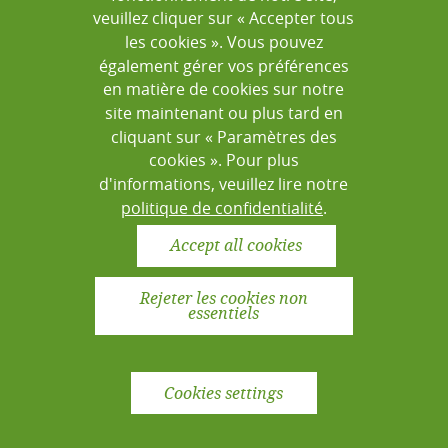
veuillez cliquer sur « Accepter tous
LabBook is an open source software
les cookies ». Vous pouvez
that has a Github repository.
également gérer vos préférences
en matière de cookies sur notre
site maintenant ou plus tard en
Access Github
cliquant sur « Paramètres des
cookies ». Pour plus
d'informations, veuillez lire notre
You can contribute to LabBook via the Github
politique de confidentialité
.
repository or by contacting the
development team
.
Accept all cookies
Rejeter les cookies non
essentiels
LEGAL NOTICE
PRIVACY POLICY
CONTACT
Cookies settings
© 2026 Mérieux Foundation. All rights reserved.