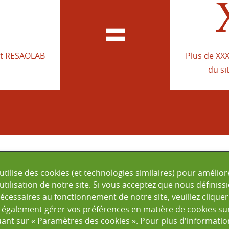
=
et RESAOLAB
Plus de XXX
du si
IONS LÉGALES
POLITIQUE DE CONFIDENTIALITÉ
CO
tilise des cookies (et technologies similaires) pour amélio
 utilisation de notre site. Si vous acceptez que nous définis
© 2026 Fondation Mérieux. Tous les droits sont réservés.
cessaires au fonctionnement de notre site, veuillez cliquer
 également gérer vos préférences en matière de cookies su
uant sur « Paramètres des cookies ». Pour plus d'informations